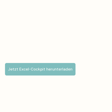
deine Konsumschulden systematisch abbaust.
Versicherungs-übersicht
Alle Versicherungen und die wichtigsten Daten in
einer Übersicht.
Jetzt Excel-Cockpit herunterladen