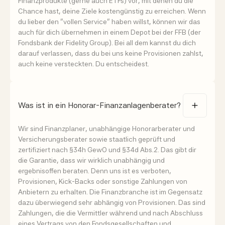
Finanzprodukte (gerne auch ETFs) vor, mit denen du die
Chance hast, deine Ziele kostengünstig zu erreichen. Wenn
du lieber den "vollen Service" haben willst, können wir das
auch für dich übernehmen in einem Depot bei der FFB (der
Fondsbank der Fidelity Group). Bei all dem kannst du dich
darauf verlassen, dass du bei uns keine Provisionen zahlst,
auch keine versteckten. Du entscheidest.
Was ist in ein Honorar-Finanzanlagenberater?
Wir sind Finanzplaner, unabhängige Honorarberater und
Versicherungsberater sowie staatlich geprüft und
zertifiziert nach §34h GewO und §34d Abs.2. Das gibt dir
die Garantie, dass wir wirklich unabhängig und
ergebnisoffen beraten. Denn uns ist es verboten,
Provisionen, Kick-Backs oder sonstige Zahlungen von
Anbietern zu erhalten. Die Finanzbranche ist im Gegensatz
dazu überwiegend sehr abhängig von Provisionen. Das sind
Zahlungen, die die Vermittler während und nach Abschluss
eines Vertrags von den Fondsgesellschaften und