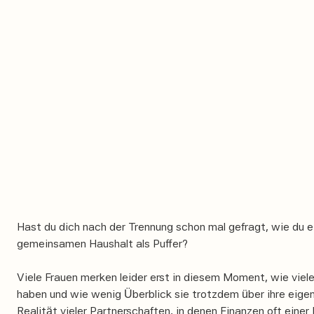
POST
Finanzen nach der Scheidung: Was
Frauen jetzt sofort regeln müssen
Scheidung und Finanzen – was musst du als Frau jetzt sofort
Unterhalt, Altersvorsorge, Konten & Vermögensaufteilung: Ei
ehrlicher Leitfaden. Du schaffst das!
14/4/2026
FINANZPLANUNG
Hast du dich nach der Trennung schon mal gefragt, wie du eig
gemeinsamen Haushalt als Puffer?
Viele Frauen merken leider erst in diesem Moment, wie viele
haben und wie wenig Überblick sie trotzdem über ihre eigene
Realität vieler Partnerschaften, in denen Finanzen oft eine