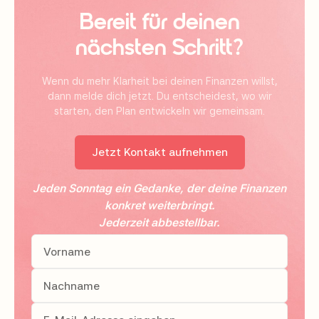
Bereit für deinen
nächsten Schritt?
Wenn du mehr Klarheit bei deinen Finanzen willst,
dann melde dich jetzt. Du entscheidest, wo wir
starten, den Plan entwickeln wir gemeinsam.
Jetzt Kontakt aufnehmen
Jeden Sonntag ein Gedanke, der deine Finanzen
konkret weiterbringt.
Jederzeit abbestellbar.