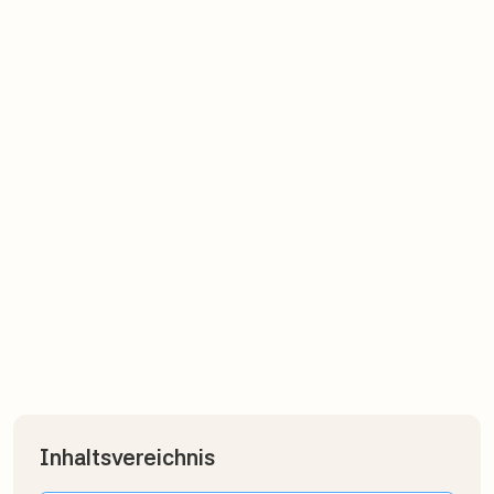
finanziell wirklich verlierst –
und wie du trotzdem
Vermögen aufbaust
Weniger Stunden, weniger Rente, weniger Spielraum?
Stimmt. Aber es gibt Wege raus.
Inhaltsvereichnis